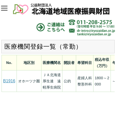
医療機関登録一覧（常勤）
税込年収
No.
地区別
医療機関名
開設者
希望科目
年
（万円）
ＪＡ北海道
産婦人科
1800～2
B1916
オホーツク圏
厚生連 遠
公的
～
整形外科
000
軽厚生病院