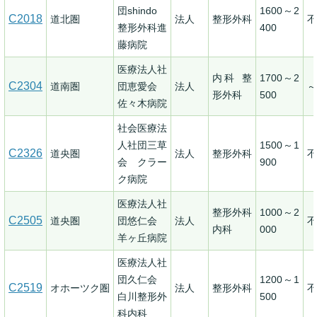
団shindo
1600～2
C2018
道北圏
法人
整形外科
不
整形外科進
400
藤病院
医療法人社
内科 整
1700～2
C2304
道南圏
団恵愛会
法人
～
形外科
500
佐々木病院
社会医療法
人社団三草
1500～1
C2326
道央圏
法人
整形外科
不
会 クラー
900
ク病院
医療法人社
整形外科
1000～2
C2505
道央圏
団悠仁会
法人
不
内科
000
羊ヶ丘病院
医療法人社
団久仁会
1200～1
C2519
オホーツク圏
法人
整形外科
不
白川整形外
500
科内科