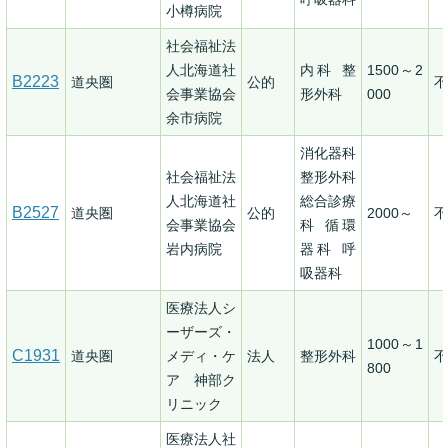
小樽病院
社会福祉法
人北海道社
内科 整
1500～2
B2223
道央圏
公的
不
会事業協会
形外科
000
余市病院
消化器科
社会福祉法
整形外科
人北海道社
総合診療
B2527
道央圏
公的
2000～
不
会事業協会
科 循環
岩内病院
器科 呼
吸器科
医療法人シ
ーザーズ・
1000～1
C1931
道央圏
メディ・ケ
法人
整形外科
不
800
ア 神部ク
リニック
医療法人社