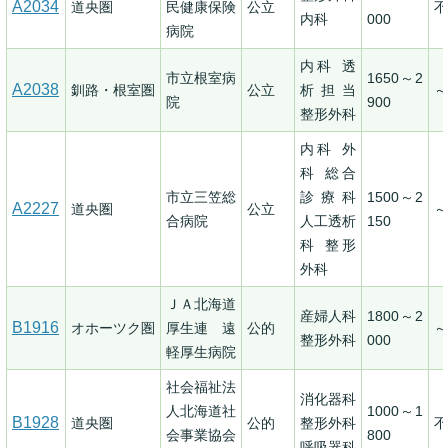
A2034
道央圏
民健康保険
公立
不
内科
000
病院
内科 透
市立根室病
1650～2
A2038
釧路・根室圏
公立
析担当
～
院
900
整形外科
内科 外
科 総合
市立三笠総
診療科
1500～2
A2227
道央圏
公立
～
合病院
人工透析
150
科 整形
外科
ＪＡ北海道
産婦人科
1800～2
B1916
オホーツク圏
厚生連 遠
公的
～
整形外科
000
軽厚生病院
社会福祉法
消化器科
人北海道社
1000～1
B1928
道央圏
公的
整形外科
不
会事業協会
800
呼吸器科