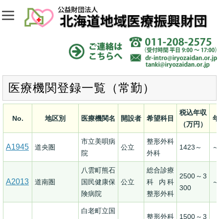
医療機関登録一覧（常勤）
税込年収
No.
地区別
医療機関名
開設者
希望科目
（万円）
市立美唄病
整形外科
A1945
道央圏
公立
1423～
～
院
外科
八雲町熊石
総合診療
2500～3
A2013
道南圏
国民健康保
公立
科 内科
～
300
険病院
整形外科
白老町立国
整形外科
1500～3