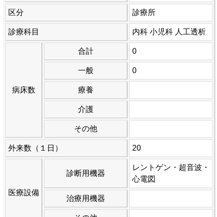
区分
診療所
診療科目
内科 小児科 人工透析
合計
0
一般
0
病床数
療養
介護
その他
外来数（１日）
20
レントゲン・超音波・
診断用機器
心電図
医療設備
治療用機器