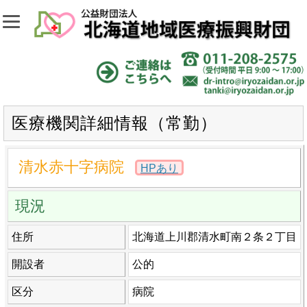
医療機関詳細情報（常勤）
清水赤十字病院
HPあり
現況
住所
北海道上川郡清水町南２条２丁目
開設者
公的
区分
病院