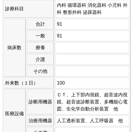
内科 循環器科 消化器科 小児科 外
診療科目
科 整形外科 泌尿器科
合計
91
一般
91
病床数
療養
介護
その他
外来数（１日）
100
ＣＴ、上下部内視鏡、超音波内視
診断用機器
鏡、超音波診断装置、多機能心電
図、生化学自動分析装置 他
医療設備
治療用機器
人工透析装置、人工呼吸器 他